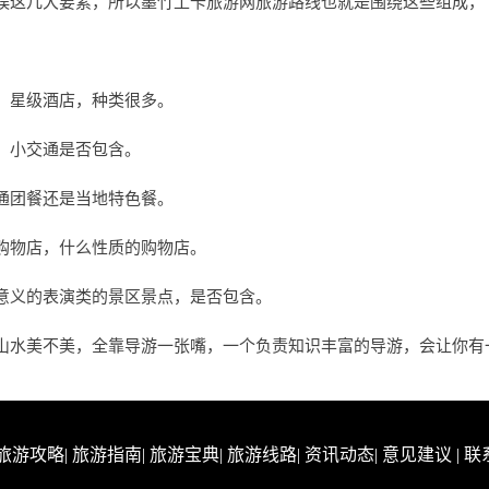
娱这几大要素，所以墨竹工卡旅游网旅游路线也就是围绕这些组成，
，星级酒店，种类很多。
，小交通是否包含。
通团餐还是当地特色餐。
购物店，什么性质的购物店。
意义的表演类的景区景点，是否包含。
山水美不美，全靠导游一张嘴，一个负责知识丰富的导游，会让你有
旅游攻略
|
旅游指南
|
旅游宝典
|
旅游线路
|
资讯动态
|
意见建议
|
联